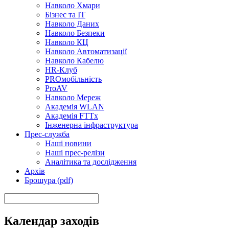
Навколо Хмари
Бізнес та ІТ
Навколо Даних
Навколо Безпеки
Навколо КЦ
Навколо Автоматизації
Навколо Кабелю
HR-Клуб
PROмобільність
ProAV
Навколо Мереж
Академія WLAN
Академія FTTx
Інженерна інфраструктура
Прес-служба
Наші новини
Наші прес-релізи
Аналітика та дослідження
Архів
Брошура (pdf)
Календар заходів