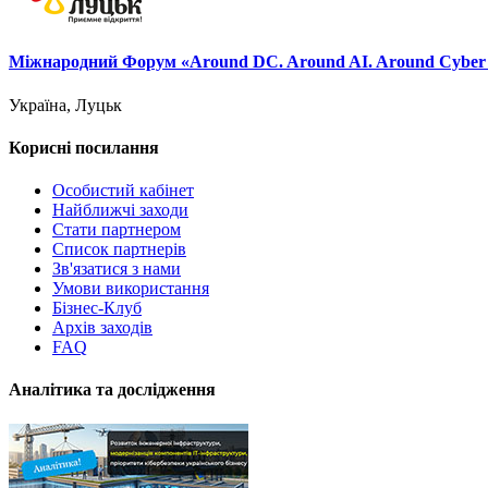
Міжнародний Форум «Around DC. Around AI. Around Cyber Se
Україна, Луцьк
Корисні посилання
Особистий кабінет
Найближчі заходи
Стати партнером
Список партнерів
Зв'язатися з нами
Умови використання
Бізнес-Клуб
Архів заходів
FAQ
Аналітика та дослідження