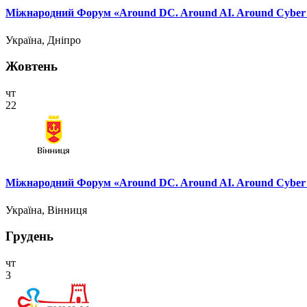
Міжнародний Форум «Around DC. Around AI. Around Cyber Sec
Україна, Дніпро
Жовтень
чт
22
Міжнародний Форум «Around DC. Around AI. Around Cyber Sec
Україна, Вінниця
Грудень
чт
3