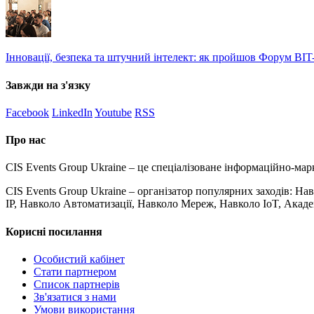
Інновації, безпека та штучний інтелект: як пройшов Форум BIT
Завжди на з'язку
Facebook
LinkedIn
Youtube
RSS
Про нас
CIS Events Group Ukraine – це спеціалізоване інформаційно-мар
CIS Events Group Ukraine – організатор популярних заходів: Н
IP, Навколо Автоматизації, Навколо Мереж, Навколо IoT, Акад
Корисні посилання
Особистий кабінет
Стати партнером
Список партнерів
Зв'язатися з нами
Умови використання