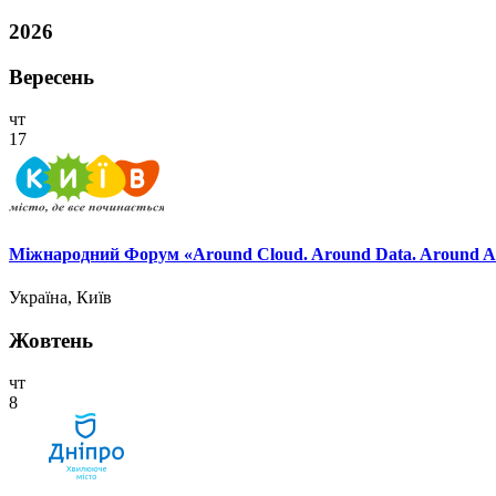
2026
Вересень
чт
17
Міжнародний Форум «Around Cloud. Around Data. Around AI. A
Україна, Київ
Жовтень
чт
8