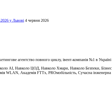
-2026 у Львові
4 червня 2026
кетингове агентство повного циклу, івент-компанія №1 в Україні
авколо AI, Навколо ЦОД, Навколо Хмари, Навколо Безпеки, Бізне
емія WLAN, Академія FTTx, PROмобільність, Сучасна інженерна і