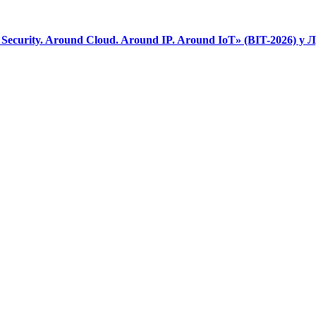
curity. Around Cloud. Around IP. Around IoT» (BIT-2026) у 