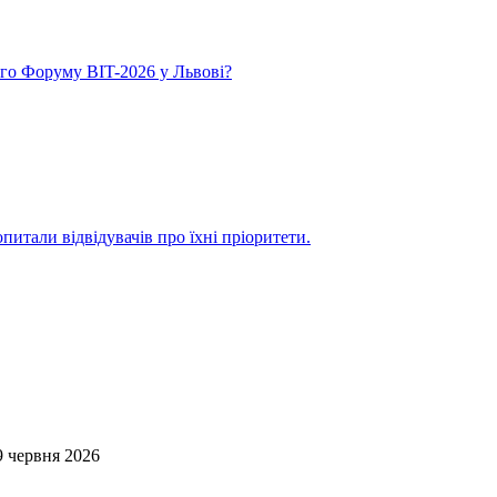
го Форуму BIT-2026 у Львові?
итали відвідувачів про їхні пріоритети.
9 червня 2026