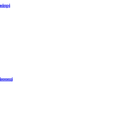
ніпрі
інниці