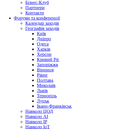
Бізнес-Клуб
Партнери
Контакти
Форуми та конференції
Календар заходів
Географія заходів
Київ
Дніпро
Одеса
Харків
Херсон
Кривий Ріг
Запоріжжя
Вінниця
Рівне
Полтава
Миколаїв
Львів
Тернопіль
Луцьк
Івано-Франківськ
Навколо ЦОД
Навколо AI
Навколо IP
Навколо IoT