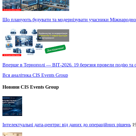
Що планують будувати та модернізувати учасники Міжнародно
Вперше в Тернополі — ВІТ-2026. 19 березня провели подію та оп
Вся аналітика CIS Events Group
Новини CIS Events Group
Інтелектуальні дата-центри: від даних до операційних рішень
1