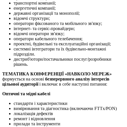
транспортні компанії;
енергетичні компанії;
державні організації та монополії;
відомчі структури;
оператори фіксованого та мобільного зв'язку;
інтернет- та сервіс-провайдери;
відомчі оператори зв'язку;
оператори кабельного телебачення;
проектні, будівельні та експлуатаційні організації;
системні інтегратори та їх будівельно-монтажні
підрозділи.
дистриб'ютори/постачальники послуг/розробники
рішень.
ТЕМАТИКА КОНФЕРЕНЦІЇ «НАВКОЛО МЕРЕЖ»
формується на основі
безперервного аналізу інтересів
цільової аудиторії
і включає в себе наступні питання:
Оптичні та мідні кабелі
стандарти і характеристики
вимірювання та діагностика (включаючи FTTx/PON)
локалізація дефектів
ремонт і відновлення
прилади та інструменти