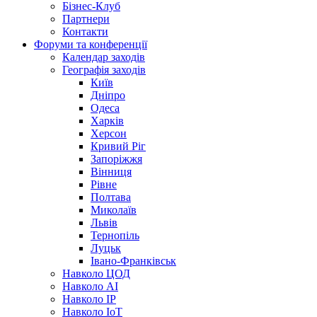
Бізнес-Клуб
Партнери
Контакти
Форуми та конференції
Календар заходів
Географія заходів
Київ
Дніпро
Одеса
Харків
Херсон
Кривий Ріг
Запоріжжя
Вінниця
Рівне
Полтава
Миколаїв
Львів
Тернопіль
Луцьк
Івано-Франківськ
Навколо ЦОД
Навколо AI
Навколо IP
Навколо IoT