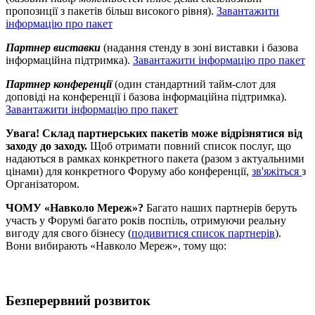
пропозиції з пакетів більш високого рівня).
Завантажити
інформацію про пакет
Партнер виставки
(надання стенду в зоні виставки і базова
інформаційна підтримка).
Завантажити інформацію про пакет
Партнер конференції
(один стандартний тайм-слот для
доповіді на конференції і базова інформаційна підтримка).
Завантажити інформацію про пакет
Увага!
Склад партнерських пакетів може відрізнятися від
заходу до заходу.
Щоб отримати повний список послуг, що
надаються в рамках конкретного пакета (разом з актуальними
цінами) для конкретного Форуму або конференції,
зв'яжіться
з
Організатором.
ЧОМУ «Навколо Мереж»?
Багато наших партнерів беруть
участь у Форумі багато років поспіль, отримуючи реальну
вигоду для свого бізнесу (
подивитися список партнерів
).
Вони вибирають «Навколо Мереж», тому що:
Безперервний розвиток