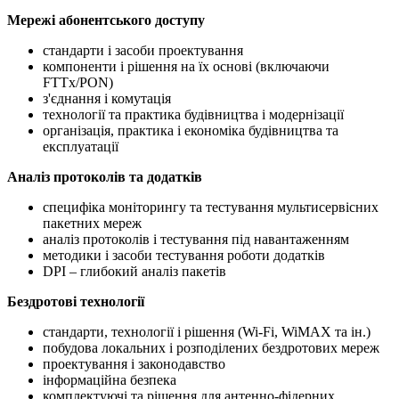
Мережі абонентського доступу
стандарти і засоби проектування
компоненти і рішення на їх основі (включаючи
FTTx/PON)
з'єднання і комутація
технології та практика будівництва і модернізації
організація, практика і економіка будівництва та
експлуатації
Аналіз протоколів та додатків
специфіка моніторингу та тестування мультисервісних
пакетних мереж
аналіз протоколів і тестування під навантаженням
методики і засоби тестування роботи додатків
DPI – глибокий аналіз пакетів
Бездротові технології
стандарти, технології і рішення (Wi-Fi, WiMAX та ін.)
побудова локальних і розподілених бездротових мереж
проектування і законодавство
інформаційна безпека
комплектуючі та рішення для антенно-фідерних