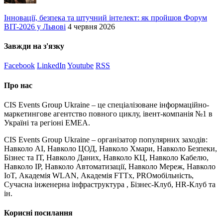
Інновації, безпека та штучний інтелект: як пройшов Форум
BIT-2026 у Львові
4 червня 2026
Завжди на з'язку
Facebook
LinkedIn
Youtube
RSS
Про нас
CIS Events Group Ukraine – це спеціалізоване інформаційно-
маркетингове агентство повного циклу, івент-компанія №1 в
Україні та регіоні EMEA.
CIS Events Group Ukraine – організатор популярних заходів:
Навколо AI, Навколо ЦОД, Навколо Хмари, Навколо Безпеки,
Бізнес та ІТ, Навколо Даних, Навколо КЦ, Навколо Кабелю,
Навколо IP, Навколо Автоматизації, Навколо Мереж, Навколо
IoT, Академія WLAN, Академія FTTx, PROмобільність,
Сучасна інженерна інфраструктура , Бізнес-Клуб, HR-Клуб та
ін.
Корисні посилання