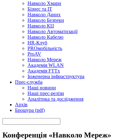
Навколо Хмари
Бізнес та ІТ
Навколо Даних
Навколо Безпеки
Навколо КЦ
Навколо Автоматизації
Навколо Кабелю
HR-Клуб
PROмобільність
ProAV
Навколо Мереж
Академія WLAN
Академія FTTx
Інженерна інфраструктура
Прес-служба
Наші новини
Наші прес-релізи
Аналітика та дослідження
Архів
Брошура (pdf)
Конференція «Навколо Мереж»