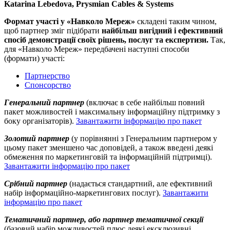
Katarina Lebedova, Prysmian Cables & Systems
Формат участі у «Навколо Мереж»
складені таким чином,
щоб партнер зміг підібрати
найбільш вигідний і ефективний
спосіб демонстрації своїх рішень, послуг та експертизи.
Так,
для «Навколо Мереж» передбачені наступні способи
(формати) участі:
Партнерство
Спонсорство
Генеральний партнер
(включає в себе найбільш повний
пакет можливостей і максимальну інформаційну підтримку з
боку організаторів).
Завантажити інформацію про пакет
Золотий партнер
(у порівнянні з Генеральним партнером у
цьому пакет зменшено час доповідей, а також введені деякі
обмеження по маркетинговій та інформаційній підтримці).
Завантажити інформацію про пакет
Срібний партнер
(надається стандартний, але ефективний
набір інформаційно-маркетингових послуг).
Завантажити
інформацію про пакет
Тематичний партнер, або партнер тематичної секції
(базовий набір можливостей плюс деякі ексклюзивні