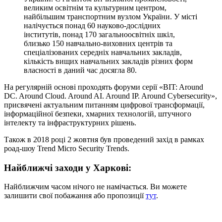
великим освітнім та культурним центром,
найбільшим транспортним вузлом України. У місті
налічується понад 60 науково-дослідних
інститутів, понад 170 загальноосвітніх шкіл,
близько 150 навчально-виховних центрів та
спеціалізованих середніх навчальних закладів,
кількість вищих навчальних закладів різних форм
власності в даний час досягла 80.
На регулярній основі проходять форуми серії «BIT: Around
DC. Around Cloud. Around AI. Around IP. Around Cybersecurity»,
присвячені актуальним питанням цифрової трансформації,
інформаційної безпеки, хмарних технологій, штучного
інтелекту та інфраструктурних рішень.
Також в 2018 році 2 жовтня був проведений захід в рамках
роад-шоу Trend Micro Security Trends.
Найближчі заходи у Харкові:
Найближчим часом нічого не намічається. Ви можете
залишити свої побажання або пропозиції
тут
.