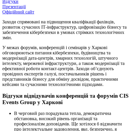
Відгуки
Презентації
Офіційний сайт
Заходи спрямовані на підвищення кваліфікації фахівців,
розвиток сучасних ІТ-інфраструктур, цифровізацію бізнесу та
забезпечення кібербезпеки в умовах стрімких технологічних
змін.
У межах форумів, конференцій і семінарів у Харкові
обговорюються питання кібербезпеки, будівництва та
модернізації дата-центрів, хмарних технологій, штучного
інтелекту, мережевої інфраструктури, а також модернізації та
ефективної роботи контакт-центрів. Заходи об’єднують
провідних експертів галузі, постачальників рішень і
представників бізнесу для обміну досвідом, практичними
кейсами та сучасними технологічними підходами.
Відгуки відвідувачів конференцій та форумів CIS
Events Group у Харкові
В черговий раз порадувала тепла, демократична
обстановка, високий рівень організації та
професіоналізм доповідачів. Ще хотілося б відзначити
про інтелектуальне задоволення, яке, безперечно, я