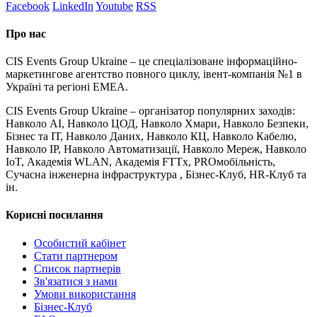
Facebook
LinkedIn
Youtube
RSS
Про нас
CIS Events Group Ukraine – це спеціалізоване інформаційно-
маркетингове агентство повного циклу, івент-компанія №1 в
Україні та регіоні EMEA.
CIS Events Group Ukraine – організатор популярних заходів:
Навколо AI, Навколо ЦОД, Навколо Хмари, Навколо Безпеки,
Бізнес та ІТ, Навколо Даних, Навколо КЦ, Навколо Кабелю,
Навколо IP, Навколо Автоматизації, Навколо Мереж, Навколо
IoT, Академія WLAN, Академія FTTx, PROмобільність,
Сучасна інженерна інфраструктура , Бізнес-Клуб, HR-Клуб та
ін.
Корисні посилання
Особистий кабінет
Стати партнером
Список партнерів
Зв'язатися з нами
Умови використання
Бізнес-Клуб