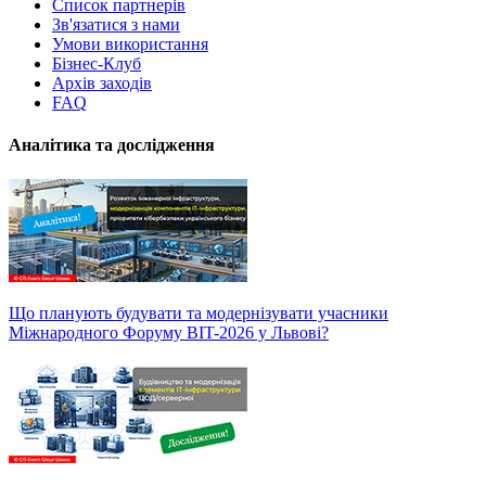
Список партнерів
Зв'язатися з нами
Умови використання
Бізнес-Клуб
Архів заходів
FAQ
Аналітика та дослідження
Що планують будувати та модернізувати учасники
Міжнародного Форуму BIT-2026 у Львові?