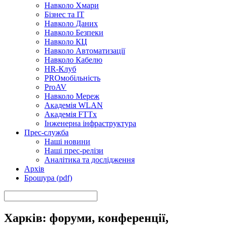
Навколо Хмари
Бізнес та ІТ
Навколо Даних
Навколо Безпеки
Навколо КЦ
Навколо Автоматизації
Навколо Кабелю
HR-Клуб
PROмобільність
ProAV
Навколо Мереж
Академія WLAN
Академія FTTx
Інженерна інфраструктура
Прес-служба
Наші новини
Наші прес-релізи
Аналітика та дослідження
Архів
Брошура (pdf)
Харків: форуми, конференції,