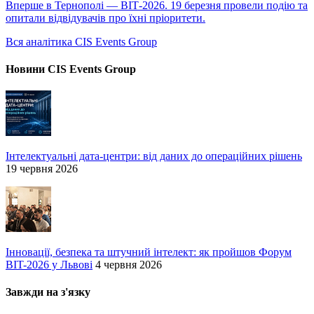
Вперше в Тернополі — ВІТ-2026. 19 березня провели подію та
опитали відвідувачів про їхні пріоритети.
Вся аналітика CIS Events Group
Новини CIS Events Group
Інтелектуальні дата-центри: від даних до операційних рішень
19 червня 2026
Інновації, безпека та штучний інтелект: як пройшов Форум
BIT-2026 у Львові
4 червня 2026
Завжди на з'язку