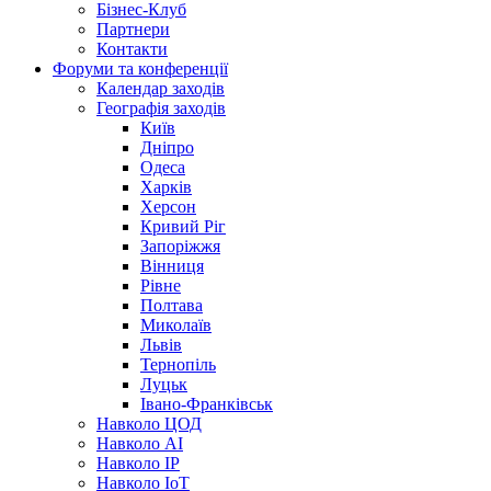
Бізнес-Клуб
Партнери
Контакти
Форуми та конференції
Календар заходів
Географія заходів
Київ
Дніпро
Одеса
Харків
Херсон
Кривий Ріг
Запоріжжя
Вінниця
Рівне
Полтава
Миколаїв
Львів
Тернопіль
Луцьк
Івано-Франківськ
Навколо ЦОД
Навколо AI
Навколо IP
Навколо IoT