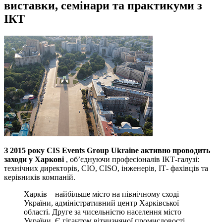
виставки, семінари та практикуми з
ІКТ
З 2015 року CIS Events Group Ukraine активно проводить
заходи у Харкові
, об’єднуючи професіоналів ІКТ-галузі:
технічних директорів, CIO, CISO, інженерів, ІТ- фахівців та
керівників компаній.
Харків – найбільше місто на північному сході
України, адміністративний центр Харківської
області. Друге за чисельністю населення місто
України. Є гігантом вітчизняної промисловості,