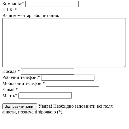
Компанія:
*
П.І.Б.:
*
Ваші коментарі або питання:
Посада:
*
Робочий телефон:
*
Мобільний телефон:
*
E-mail:
*
Місто:
*
Увага!
Необхідно заповнити всі поля
анкети, позначені зірочкою (
*
).