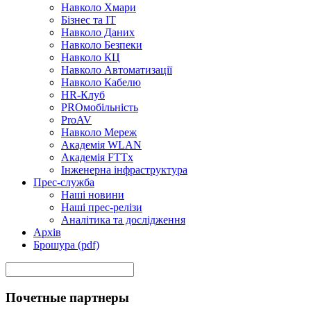
Навколо Хмари
Бізнес та ІТ
Навколо Даних
Навколо Безпеки
Навколо КЦ
Навколо Автоматизації
Навколо Кабелю
HR-Клуб
PROмобільність
ProAV
Навколо Мереж
Академія WLAN
Академія FTTx
Інженерна інфраструктура
Прес-служба
Наші новини
Наші прес-релізи
Аналітика та дослідження
Архів
Брошура (pdf)
Почетные партнеры