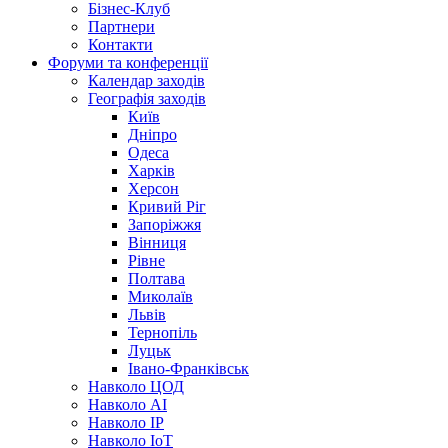
Бізнес-Клуб
Партнери
Контакти
Форуми та конференції
Календар заходів
Географія заходів
Київ
Дніпро
Одеса
Харків
Херсон
Кривий Ріг
Запоріжжя
Вінниця
Рівне
Полтава
Миколаїв
Львів
Тернопіль
Луцьк
Івано-Франківськ
Навколо ЦОД
Навколо AI
Навколо IP
Навколо IoT