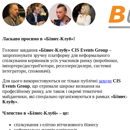
Ласкаво просимо в «Бізнес-Клуб»!
Головне завдання
«Бізнес-Клубу» CIS Events Group
–
запропонувати зручну платформу для неформального
спілкування керівників усіх учасників ринку (виробники,
імпортери/дистриб'ютори, реселлери/дилери, системні
інтегратори, споживачі).
Для цього використовуються не тільки публічні
заходи
CIS
Events Group
, що отримали широке визнання на
професійному ринку, але також і окремі тематичні
майданчики, які спеціально організовуються в рамках
«Бізнес-
Клубу»
.
Членство в «Бізнес-Клубі» – це:
спілкування з елітою вітчизняного бізнесу
неформальна зустріч керівників