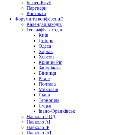
Бізнес-Клуб
Партнери
Контакти
Форуми та конференції
Календар заходів
Географія заходів
Київ
Дніпро
Одеса
Харків
Херсон
Кривий Ріг
Запоріжжя
Вінниця
Рівне
Полтава
Миколаїв
Львів
Тернопіль
Луцьк
Івано-Франківськ
Навколо ЦОД
Навколо AI
Навколо IP
Навколо IoT