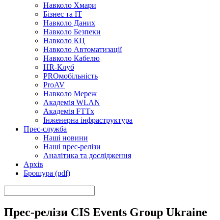
Навколо Хмари
Бізнес та ІТ
Навколо Даних
Навколо Безпеки
Навколо КЦ
Навколо Автоматизації
Навколо Кабелю
HR-Клуб
PROмобільність
ProAV
Навколо Мереж
Академія WLAN
Академія FTTx
Інженерна інфраструктура
Прес-служба
Наші новини
Наші прес-релізи
Аналітика та дослідження
Архів
Брошура (pdf)
Прес-релізи CIS Events Group Ukraine