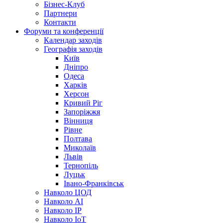
Бізнес-Клуб
Партнери
Контакти
Форуми та конференції
Календар заходів
Географія заходів
Київ
Дніпро
Одеса
Харків
Херсон
Кривий Ріг
Запоріжжя
Вінниця
Рівне
Полтава
Миколаїв
Львів
Тернопіль
Луцьк
Івано-Франківськ
Навколо ЦОД
Навколо AI
Навколо IP
Навколо IoT