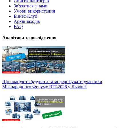
Список партнерів
Зв'язатися з нами
Умови використання
Бізнес-Клуб
Архів заходів
FAQ
Аналітика та дослідження
Що планують будувати та модернізувати учасники
Міжнародного Форуму BIT-2026 у Львові?