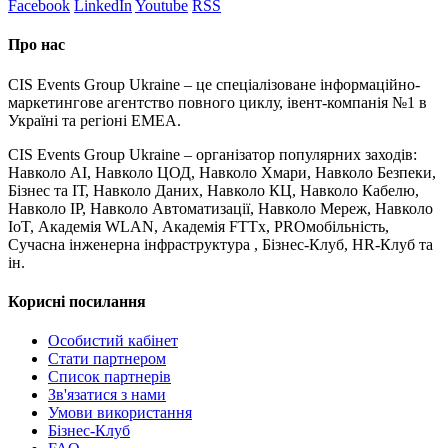
Facebook
LinkedIn
Youtube
RSS
Про нас
CIS Events Group Ukraine – це спеціалізоване інформаційно-
маркетингове агентство повного циклу, івент-компанія №1 в
Україні та регіоні EMEA.
CIS Events Group Ukraine – організатор популярних заходів:
Навколо AI, Навколо ЦОД, Навколо Хмари, Навколо Безпеки,
Бізнес та ІТ, Навколо Даних, Навколо КЦ, Навколо Кабелю,
Навколо IP, Навколо Автоматизації, Навколо Мереж, Навколо
IoT, Академія WLAN, Академія FTTx, PROмобільність,
Сучасна інженерна інфраструктура , Бізнес-Клуб, HR-Клуб та
ін.
Корисні посилання
Особистий кабінет
Стати партнером
Список партнерів
Зв'язатися з нами
Умови використання
Бізнес-Клуб