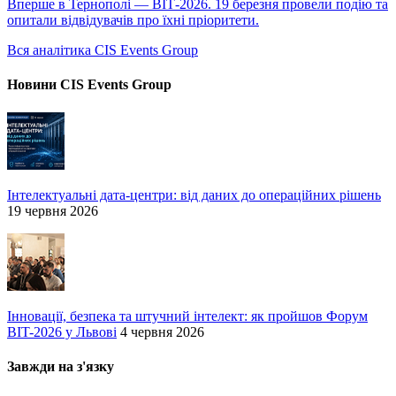
Вперше в Тернополі — ВІТ-2026. 19 березня провели подію та
опитали відвідувачів про їхні пріоритети.
Вся аналітика CIS Events Group
Новини CIS Events Group
Інтелектуальні дата-центри: від даних до операційних рішень
19 червня 2026
Інновації, безпека та штучний інтелект: як пройшов Форум
BIT-2026 у Львові
4 червня 2026
Завжди на з'язку