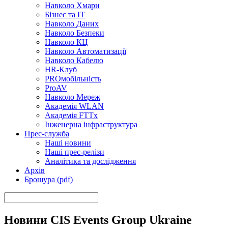
Навколо Хмари
Бізнес та ІТ
Навколо Даних
Навколо Безпеки
Навколо КЦ
Навколо Автоматизації
Навколо Кабелю
HR-Клуб
PROмобільність
ProAV
Навколо Мереж
Академія WLAN
Академія FTTx
Інженерна інфраструктура
Прес-служба
Наші новини
Наші прес-релізи
Аналітика та дослідження
Архів
Брошура (pdf)
Новини CIS Events Group Ukraine