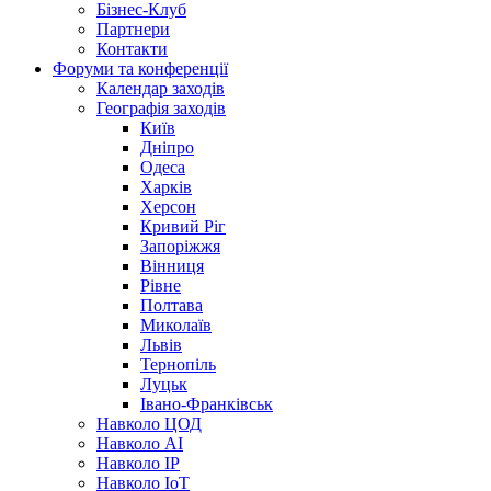
Бізнес-Клуб
Партнери
Контакти
Форуми та конференції
Календар заходів
Географія заходів
Київ
Дніпро
Одеса
Харків
Херсон
Кривий Ріг
Запоріжжя
Вінниця
Рівне
Полтава
Миколаїв
Львів
Тернопіль
Луцьк
Івано-Франківськ
Навколо ЦОД
Навколо AI
Навколо IP
Навколо IoT