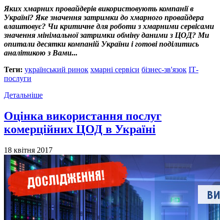
Яких хмарних провайдерів використовують компанії в
Україні? Яке значення затримки до хмарного провайдера
влаштовує? Чи критичне для роботи з хмарними сервісами
значення мінімальної затримки обміну даними з ЦОД? Ми
опитали десятки компаній України і готові поділитись
аналітикою з Вами...
Теги:
український ринок
хмарні сервіси
бізнес-зв'язок
ІТ-
послуги
Детальніше
Оцінка використання послуг
комерційних ЦОД в Україні
18 квітня 2017