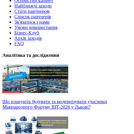
Особистий кабінет
Найближчі заходи
Стати партнером
Список партнерів
Зв'язатися з нами
Умови використання
Бізнес-Клуб
Архів заходів
FAQ
Аналітика та дослідження
Що планують будувати та модернізувати учасники
Міжнародного Форуму BIT-2026 у Львові?