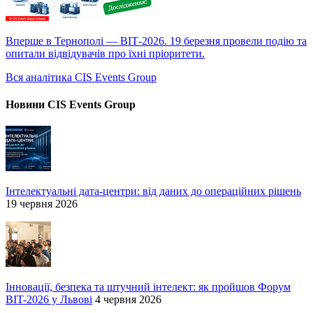
Вперше в Тернополі — ВІТ-2026. 19 березня провели подію та
опитали відвідувачів про їхні пріоритети.
Вся аналітика CIS Events Group
Новини CIS Events Group
Інтелектуальні дата-центри: від даних до операційних рішень
19 червня 2026
Інновації, безпека та штучний інтелект: як пройшов Форум
BIT-2026 у Львові
4 червня 2026