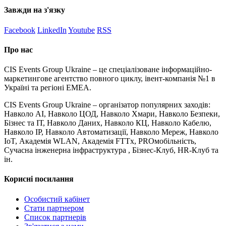
Завжди на з'язку
Facebook
LinkedIn
Youtube
RSS
Про нас
CIS Events Group Ukraine – це спеціалізоване інформаційно-
маркетингове агентство повного циклу, івент-компанія №1 в
Україні та регіоні EMEA.
CIS Events Group Ukraine – організатор популярних заходів:
Навколо AI, Навколо ЦОД, Навколо Хмари, Навколо Безпеки,
Бізнес та ІТ, Навколо Даних, Навколо КЦ, Навколо Кабелю,
Навколо IP, Навколо Автоматизації, Навколо Мереж, Навколо
IoT, Академія WLAN, Академія FTTx, PROмобільність,
Сучасна інженерна інфраструктура , Бізнес-Клуб, HR-Клуб та
ін.
Корисні посилання
Особистий кабінет
Стати партнером
Список партнерів