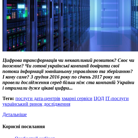
Цифрова трансформація чи неквапливий розвиток? Своє чи
іноземне? Чи готові українські компанії довірити свої
потоки інформації зовнішньому управлінню та зберіганню?
І кому саме? З грудня 2016 року по січень 2017 року ми
провели дослідження серед більш ніж ста компаній України
і отримали дуже цікаві цифри...
Теги:
послуги дата-центрів
хмарні сервіси
ЦОД
ІТ-послуги
український ринок
дослідження
Детальніше
Корисні посилання