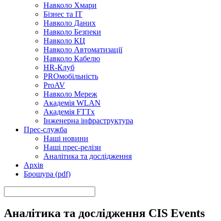
Навколо Хмари
Бізнес та ІТ
Навколо Даних
Навколо Безпеки
Навколо КЦ
Навколо Автоматизації
Навколо Кабелю
HR-Клуб
PROмобільність
ProAV
Навколо Мереж
Академія WLAN
Академія FTTx
Інженерна інфраструктура
Прес-служба
Наші новини
Наші прес-релізи
Аналітика та дослідження
Архів
Брошура (pdf)
Аналітика та дослідження CIS Events