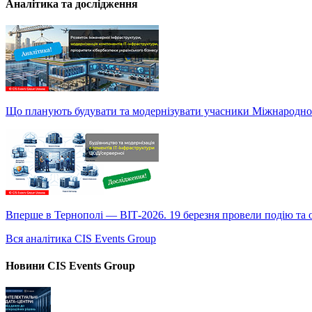
Аналітика та дослідження
Що планують будувати та модернізувати учасники Міжнародно
Вперше в Тернополі — ВІТ-2026. 19 березня провели подію та оп
Вся аналітика CIS Events Group
Новини CIS Events Group