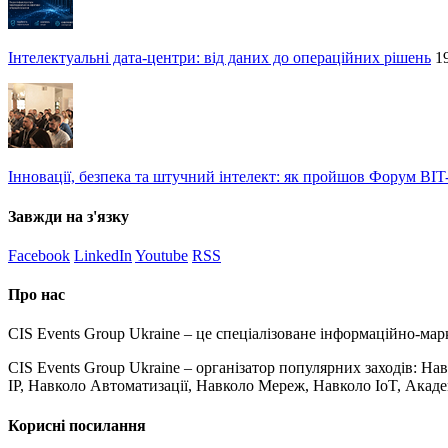
Інтелектуальні дата-центри: від даних до операційних рішень
1
Інновації, безпека та штучний інтелект: як пройшов Форум BIT
Завжди на з'язку
Facebook
LinkedIn
Youtube
RSS
Про нас
CIS Events Group Ukraine – це спеціалізоване інформаційно-мар
CIS Events Group Ukraine – організатор популярних заходів: Н
IP, Навколо Автоматизації, Навколо Мереж, Навколо IoT, Акад
Корисні посилання