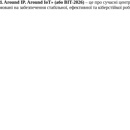
. Around IP. Around IoT» (або BIT-2026)
– це про сучасні цент
овані на забезпечення стабільної, ефективної та кіберстійкої р