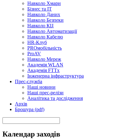
Навколо Хмари
Бізнес та ІТ
Навколо Даних
Навколо Безпеки
Навколо КЦ
Навколо Автоматизації
Навколо Кабелю
HR-Клуб
PROмобільність
ProAV
Навколо Мереж
Академія WLAN
Академія FTTx
Інженерна інфраструктура
Прес-служба
Наші новини
Наші прес-релізи
Аналітика та дослідження
Архів
Брошура (pdf)
Календар заходів