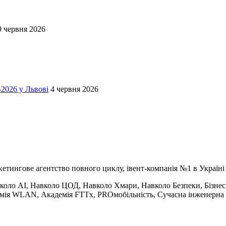
9 червня 2026
-2026 у Львові
4 червня 2026
кетингове агентство повного циклу, івент-компанія №1 в Україні
авколо AI, Навколо ЦОД, Навколо Хмари, Навколо Безпеки, Бізне
емія WLAN, Академія FTTx, PROмобільність, Сучасна інженерна і