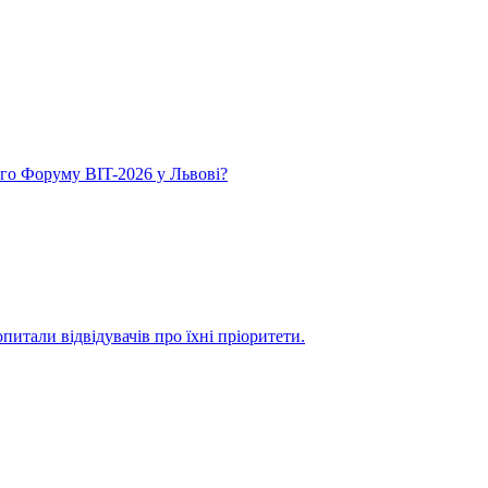
го Форуму BIT-2026 у Львові?
итали відвідувачів про їхні пріоритети.