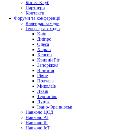
Бізнес-Клуб
Партнери
Контакти
Форуми та конференції
Календар заходів
Географія заходів
Київ
Дніпро
Одеса
Харків
Херсон
Кривий Ріг
Запоріжжя
Вінниця
Рівне
Полтава
Миколаїв
Львів
Тернопіль
Луцьк
Івано-Франківськ
Навколо ЦОД
Навколо AI
Навколо IP
Навколо IoT